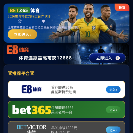
******
365英国上市公司(集团)官方网站-Global
Platform
当前位置：
首页
>
新闻栏目
>
通知公告
新闻栏目
通知公告
2025年家庭园艺与康养微专业招生简章
2025-06-10