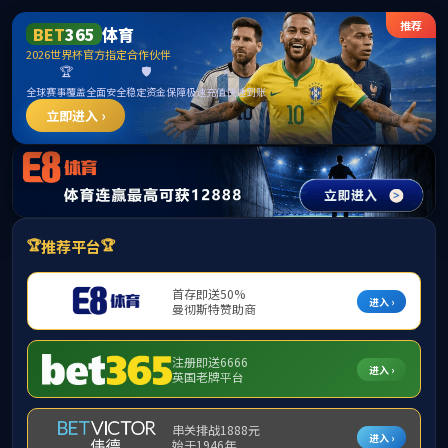
******
365英国上市公司(集团)官方网站-Global
Platform
当前位置：
首页
>
学工天地
>
工作动态
学工天地
工作动态
“院企联动，青春扬帆”——学院毕业生就业宣讲会圆满举办
2025-03-31