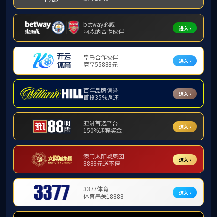
“乡约星期五”学生成长沙龙｜榜样精言，花枝雅韵
2025-05-14
365英国上市集团关于组织申报 2025年大学生创新创业训练计划项目的通知
2025-03-06
彩绘消防梦，守护平安家—2022级风景园林3班开展社区彩绘志愿活动
2024-12-26
党团联动聚合力 志愿服务显担当
2024-11-05
共商班级建设，共谋班级发展——学院2022级本科生班长论坛顺利举行
2024-11-05
青春砥砺奋进 强国复兴有我——2022级园林3班主题班会顺利举行
2024-10-21
“我们能做好科研吗”主题学术讲座成功举办
2024-10-20
2024届园艺专业升学经验分享会成功举办
2024-04-30
享受春意风情，共赴美好食光——2022级园艺3班“与你相芋”主题班日活动顺利举行
2024-04-03