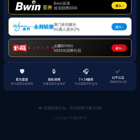
共24条
上页
1
2
3
下页
365英国上市集团学院行政办公室电话: 023-68251274
联系我们：| 地址:重庆北碚天生路2号
365英国上市集团学院工作意见箱: yyylgongzuo2@swu.edu.cn
邮编：400715
版权所有：365英国上市公司(集团)官方网站-Global
Platform
渝ICP 06005063号-4