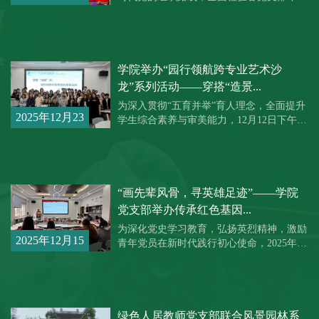
工作成效，1月6日下午，学院党委在33教
日
406报告厅...
学院举办“园行领航跨专业艺术沙
龙”系列活动——穿搭“造景...
为深入贯彻“五育并举”育人理念，全面提升
2025年12月23
学生综合素养与审美能力，12月12日下午，
由学院党委主办、风景园林本科生党支部牵
日
头策...
“画先辈风骨，寻英雄足迹”——学院
党支部举办传承红色基因...
为深化党史学习教育，弘扬英烈精神，激励
2025年12月15
青年党员在新时代践行初心使命，2025年12
月12日，学院观赏植物培育与应用研究生党
日
支部在3...
绿色人居教师党支部联合风景园林系