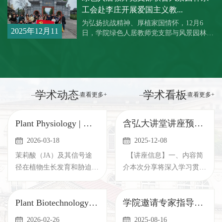
工会赴李庄开展爱国主义教...
为弘扬抗战精神、厚植家国情怀，12月6
2025年12月11
日，学院绿色人居教师党支部与风景园林系
教师代表，前往四川宜宾李庄开展爱国主义
日
主题教育活...
学术动态
学术看板
查看更多+
查看更多+
Plant Physiology | 学院汤青林教授团队揭示BBX6-2–NF-YC4–JAZ1模块响...
​含弘大讲堂讲座预告：从“技术思维”到“操盘思维”——城市更新下的...
2026-03-18
2025-12-08
茉莉酸（JA）及其信号途
【讲座信息】一、内容简
径在植物生长发育和胁迫响
介本次分享将深入学习贯彻
应中发挥关键作用，并参与
中央城市工作会议精神，精
调控开花时...
准把握我...
Plant Biotechnology Journal | 学院李金华教授团队揭示SlWRKY16–CIP2b...
学院邀请专家指导科研工作，青年教师暑期坚守共促学术发展
2026-02-26
2025-08-16