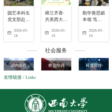
园艺本科生
“羽”你同
樟兰齐香·
师者心系山
勤学善思砺
寻访巴渝古
党支部赴厚
行，凝心聚
共美西大 |
水间，生态
本领 笃行
迹，赓续精
艺园农场开
力——学院
校园植物挂
理念薪火传
创新启新程
神薪火——
2026-03-
2025-11-
2026-03-
2025-11-
2026-03-
2025-10-
展专业实践
在西南大学
牌行动，让
——学院工
——2024级
学院工会组
18
10
18
04
16
20
活动
第六届教职
每一株草木
会和科普中
本科生学风
织离退休教
工羽毛球赛
都有姓名
心联合举办
建设主题年
师参观重庆
社会服务
喜创佳绩
自然科考行
级会召开
大圆祥博物
馆
国内合作
教育培训
科普宣传
友情链接 / Links