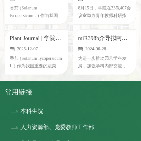
番茄 (Solanum
8月15日，学院在33教407会
lycopersicumL.) 作为我国重
议室举办青年教师科研指导
要的蔬菜作物之一，其产量
专题会议，特别邀请四川大
和品质易受环境胁...
学刘明春...
Plant Journal | 学院李金华教授团队揭示Slmsh1介导的番茄育种改良性状...
miR398b介导拟南芥对寄生疫霉菌的感病性| 第7期园艺青年学术沙龙
2025-12-07
2024-06-28
番茄 (Solanum lycopersicum
为进一步推动园艺学科发
L.) 作为我国重要的蔬菜作
展，加强学科内部交流，提
物之一，其产量和品质易受
升青年教师与研究生的科研
环境胁...
积极性，营...
常用链接
本科生院
人力资源部、党委教师工作部