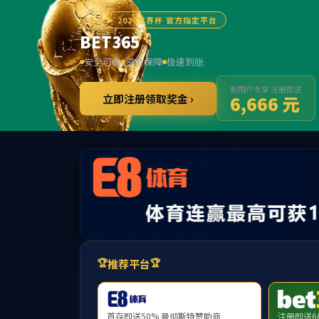
******
36