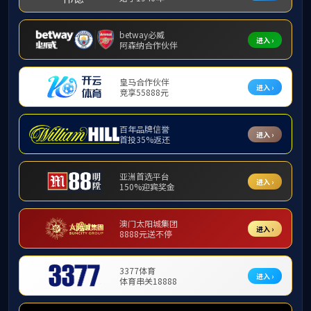
西南大学365英国上市集团研究生国家奖学金评定实施办法
2024-04-08
西南大学365英国上市集团优秀研究生奖学金评审实施办法
2024-04-08
西南大学365英国上市集团研究生先进集体和先进个人评选办法
2024-04-08
西南大学365英国上市集团研究生学业奖学金评定实施办法
2023-04-01
共5条
上页
1
下页
365英国上市集团学院行政办公室电话: 023-68251274